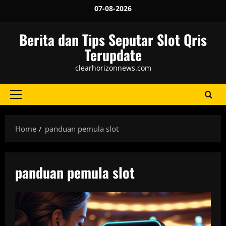
Skip
07-08-2026
to
content
Berita dan Tips Seputar Slot Qris
Terupdate
clearhorizonnews.com
Primary
Menu
Home
panduan pemula slot
panduan pemula slot