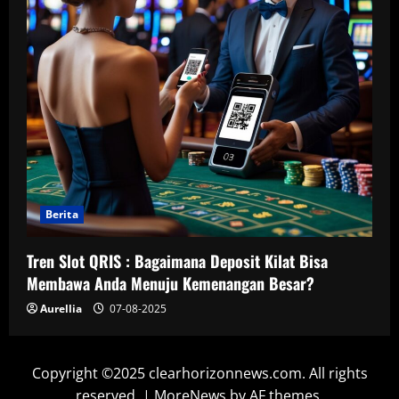
Berita
Tren Slot QRIS : Bagaimana Deposit Kilat Bisa
Membawa Anda Menuju Kemenangan Besar?
Aurellia
07-08-2025
Copyright ©2025 clearhorizonnews.com. All rights
reserved.
|
MoreNews
by AF themes.