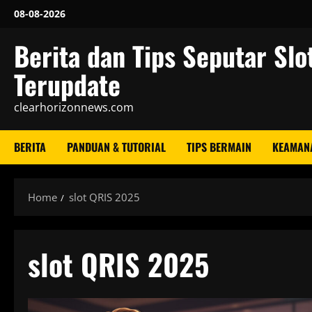
Skip
08-08-2026
to
content
Berita dan Tips Seputar Slo
Terupdate
clearhorizonnews.com
BERITA
PANDUAN & TUTORIAL
TIPS BERMAIN
KEAMANA
Home
slot QRIS 2025
slot QRIS 2025